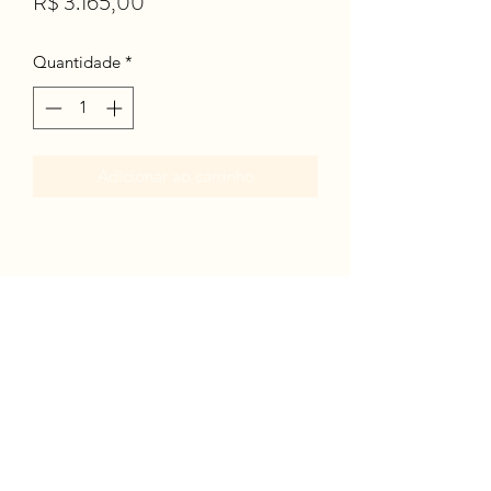
Preço
R$ 3.165,00
Quantidade
*
Adicionar ao carrinho
Rua Zapará - Vila Madalena - São Paulo - Ateliê
Líricas Botânica
segunda-feira a sexta-feira apenas para
produção, envio e aulas programadas