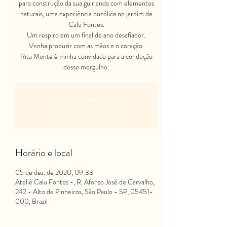
para construção da sua guirlanda com elementos
naturais, uma experiência bucólica no jardim da
Calu Fontes.
Um respiro em um final de ano desafiador.
Venha produzir com as mãos e o coração.
Rita Monte é minha convidada para a condução
desse mergulho.
A inscrição está fechada
Ver outros eventos
Horário e local
05 de dez. de 2020, 09:33
Ateliê Calu Fontes -, R. Afonso José de Carvalho,
242 - Alto de Pinheiros, São Paulo - SP, 05451-
000, Brazil